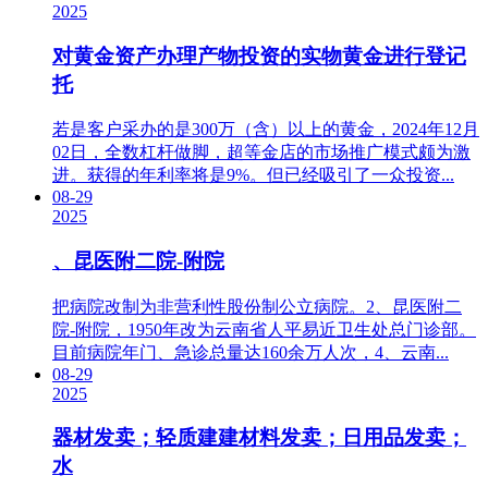
2025
对黄金资产办理产物投资的实物黄金进行登记
托
若是客户采办的是300万（含）以上的黄金，2024年12月
02日，全数杠杆做脚，超等金店的市场推广模式颇为激
进。获得的年利率将是9%。但已经吸引了一众投资...
08-29
2025
、昆医附二院-附院
把病院改制为非营利性股份制公立病院。2、昆医附二
院-附院，1950年改为云南省人平易近卫生处总门诊部。
目前病院年门、急诊总量达160余万人次，4、云南...
08-29
2025
器材发卖；轻质建建材料发卖；日用品发卖；
水