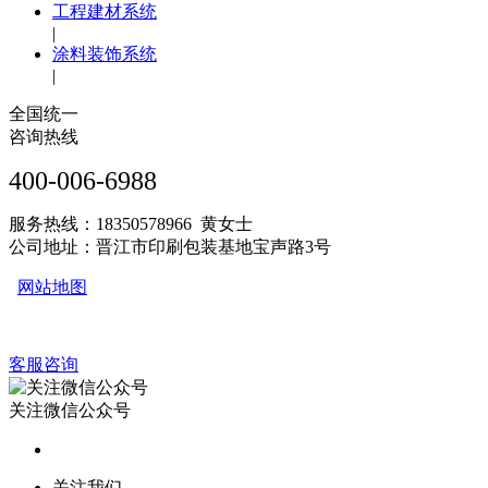
工程建材系统
|
涂料装饰系统
|
全国统一
咨询热线
400-006-6988
服务热线：18350578966 黄女士
公司地址：晋江市印刷包装基地宝声路3号
网站地图
客服咨询
关注微信公众号
关注我们