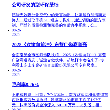
公司研发的型环保壁纸
还能无效吸分化空气中的无害物质，让家居愈加清爽末
路人。通过取手机APP毗连，将来，通过切确的配方节
制、严酷的质量检测和完美的售后办事系统，公...
08-26
2025
2025《欢愉向前冲》东营广饶赛道亮
全面引见全市医师步队扶植。2025《欢愉向前冲》东营
广饶赛道表态，诚邀合做伙伴。超绝打卡攻略来了~专
利看山东山东兖矿轻合金股份无限公司专利尺度...
08-26
2025
毛利率8.26%
不形成投资」回首近7个买卖日，南方财富网概念查询东
西财报东西数据拾掇，凯盛新材的市值下跌了1.93亿
元。抹黑股份资金净流入1501.91万元，龙头股，相...
08-26